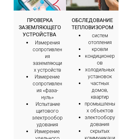
ПРОВЕРКА
ОБСЛЕДОВАНИЕ
ЗАЗЕМЛЯЮЩЕГО
ТЕПЛОВИЗОРОМ
УСТРОЙСТВА
систем
отопления
Измерения
кровли
сопротивлен
кондиционер
ия
ов
заземляющи
холодильных
х устройств
установок
Измерение
частных
сопротивлен
домов,
ия «фаза-
квартир
нуль»
промышлены
Испытание
х объектов
щитового
электообору
электрообор
дования
удования
скрытых
Измерение
коммуникаци
удельного