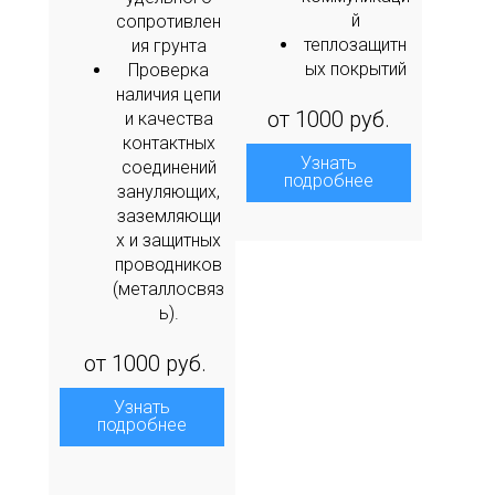
й
сопротивлен
теплозащитн
ия грунта
ых покрытий
Проверка
наличия цепи
от 1000 руб.
и качества
контактных
Узнать
соединений
подробнее
зануляющих,
заземляющи
х и защитных
проводников
(металлосвяз
ь).
от 1000 руб.
Узнать
подробнее